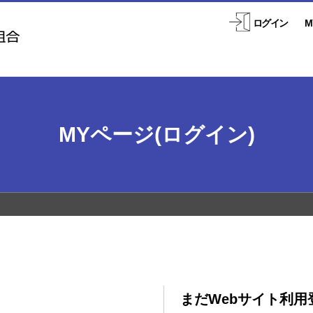
ログイン
M
MYページ(ログイン)
まだWebサイト利