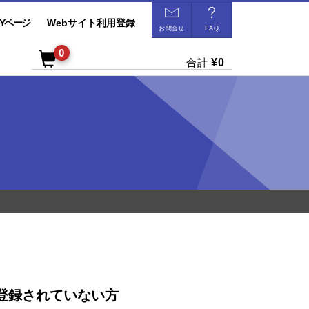
Yページ
Webサイト利用登録
お問合せ
FAQ
0
合計
¥0
用登録されていない方