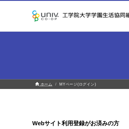
ホーム
MYページ(ログイン)
Webサイト利用登録がお済みの方